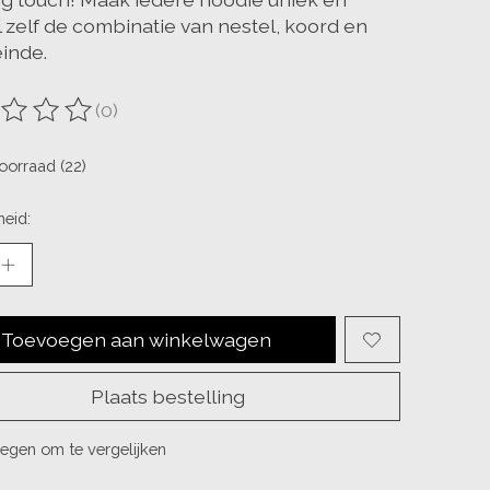
 zelf de combinatie van nestel, koord en
inde.
(0)
ordeling van dit product is
0
van de 5
oorraad (22)
eid:
Toevoegen aan winkelwagen
Plaats bestelling
egen om te vergelijken