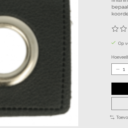
bepaal
koorde
De beo
Op v
Hoeveelh
Toevo