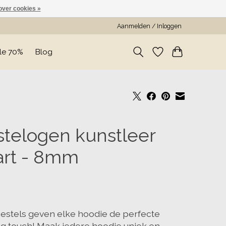
over cookies »
Aanmelden / Inloggen
le 70%
Blog
telogen kunstleer
art - 8mm
estels geven elke hoodie de perfecte
ing touch! Maak iedere hoodie uniek en