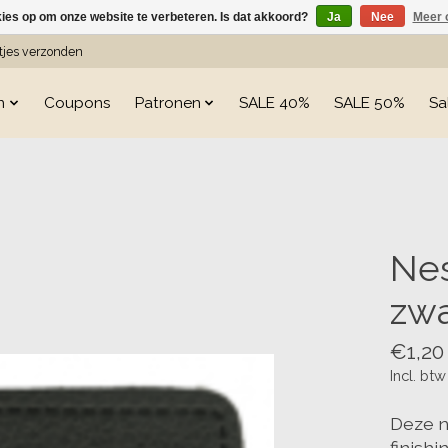
kies op om onze website te verbeteren. Is dat akkoord?
Ja
Nee
Meer 
etjes verzonden
n
Coupons
Patronen
SALE 40%
SALE 50%
Sa
s
Nes
zw
€1,20
Incl. btw
Deze n
finish