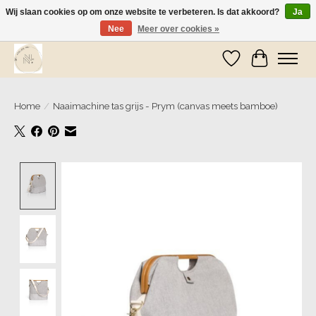
Wij slaan cookies op om onze website te verbeteren. Is dat akkoord?
Ja
Nee
Meer over cookies »
Wij zijn op vakantie! Vanaf zaterdag 9 mei worden er weer pakketjes verzonden
Verlanglijst
Winkelwa
Home
/
Naaimachine tas grijs - Prym (canvas meets bamboe)
Product image slideshow Items