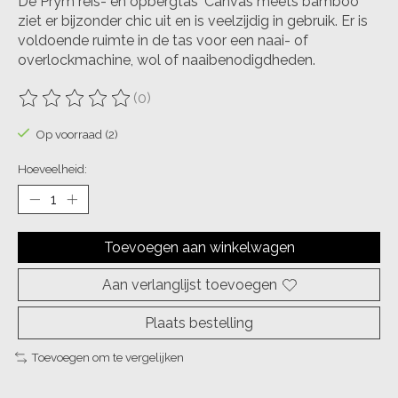
De Prym reis- en opbergtas ‘Canvas meets bamboo’
ziet er bijzonder chic uit en is veelzijdig in gebruik. Er is
voldoende ruimte in de tas voor een naai- of
overlockmachine, wol of naaibenodigdheden.
(0)
De beoordeling van dit product is
0
van de 5
Op voorraad (2)
Hoeveelheid:
Toevoegen aan winkelwagen
Aan verlanglijst toevoegen
Plaats bestelling
Toevoegen om te vergelijken