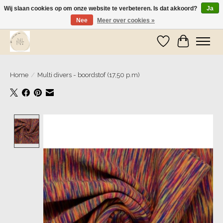
Wij slaan cookies op om onze website te verbeteren. Is dat akkoord?
Ja
Nee
Meer over cookies »
Wij zijn op vakantie! Vanaf zaterdag 9 mei worden er weer pakketjes verzonden
Verlanglijst
Winkelwa
Home
/
Multi divers - boordstof (17,50 p.m)
Product image slideshow Items