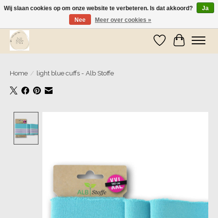
Wij slaan cookies op om onze website te verbeteren. Is dat akkoord?
Ja
Nee
Meer over cookies »
Wij zijn op vakantie! Vanaf zaterdag 9 mei worden er weer pakketjes verzonden
Verlanglijst
Winkelwa
Home
/
light blue cuffs - Alb Stoffe
Product image slideshow Items