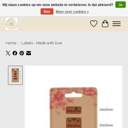
Wij slaan cookies op om onze website te verbeteren. Is dat akkoord?
Ja
Nee
Meer over cookies »
Wij zijn op vakantie! Vanaf zaterdag 9 mei worden er weer pakketjes verzonden
Verlanglijst
Winkelwa
Home
/
Labels - Made with love
Product image slideshow Items