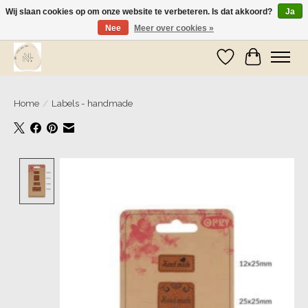
Wij slaan cookies op om onze website te verbeteren. Is dat akkoord?
Ja
Nee
Meer over cookies »
Wij zijn op vakantie! Vanaf zaterdag 9 mei worden er weer pakketjes verzonden
Verlanglijst
Winkelwa
Home
/
Labels - handmade
Product image slideshow Items