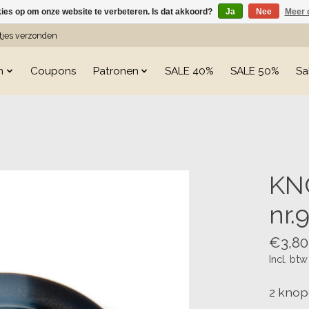
kies op om onze website te verbeteren. Is dat akkoord?
Ja
Nee
Meer 
etjes verzonden
n
Coupons
Patronen
SALE 40%
SALE 50%
Sa
s
KN
nr.
€3,80
Incl. btw
2 knop