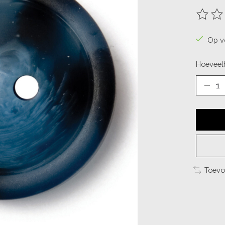
De beo
Op v
Hoeveelh
Toevo