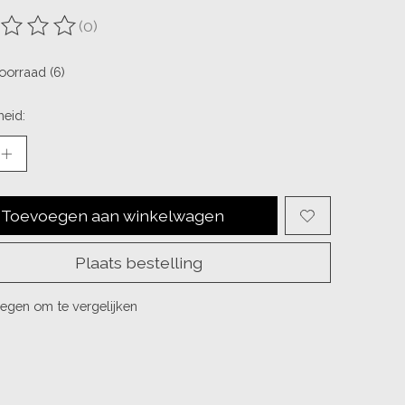
(0)
ordeling van dit product is
0
van de 5
oorraad (6)
eid:
Toevoegen aan winkelwagen
Plaats bestelling
egen om te vergelijken