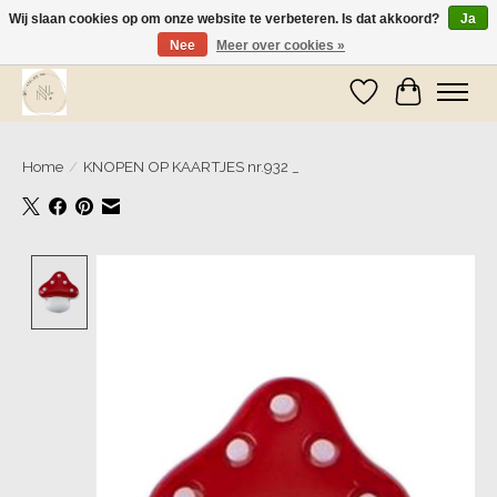
Wij slaan cookies op om onze website te verbeteren. Is dat akkoord?
Ja
Nee
Meer over cookies »
Wij zijn op vakantie! Vanaf zaterdag 9 mei worden er weer pakketjes verzonden
Verlanglijst
Winkelwa
Home
/
KNOPEN OP KAARTJES nr.932 _
Product image slideshow Items