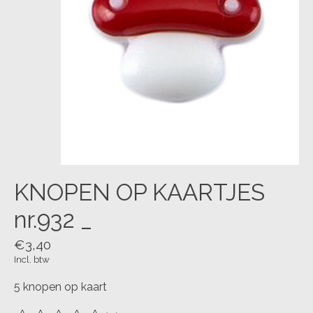
KNOPEN OP KAARTJES
nr.932 _
€3,40
Incl. btw
5 knopen op kaart