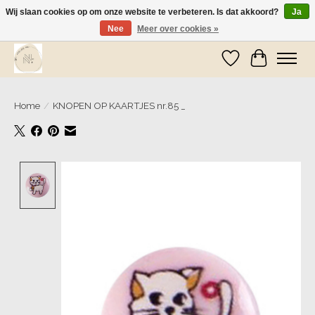
Wij slaan cookies op om onze website te verbeteren. Is dat akkoord?
Ja
Nee
Meer over cookies »
Wij zijn op vakantie! Vanaf zaterdag 9 mei worden er weer pakketjes verzonden
Verlanglijst
Winkelwa
Home
/
KNOPEN OP KAARTJES nr.85 _
Product image slideshow Items