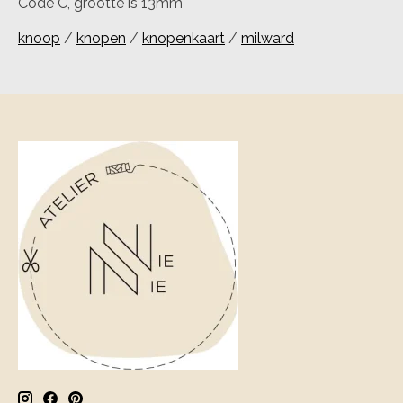
Code C, grootte is 13mm
knoop
/
knopen
/
knopenkaart
/
milward