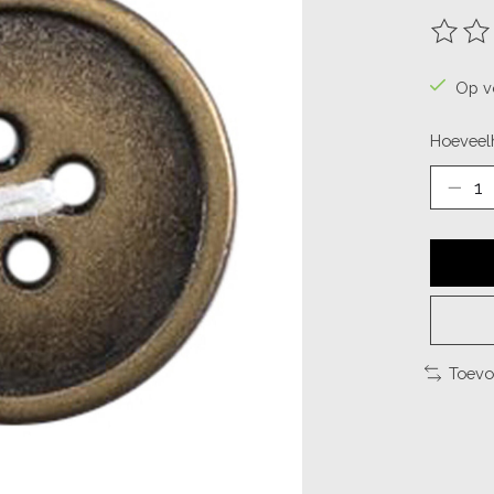
De beo
Op v
Hoeveelh
Toevo