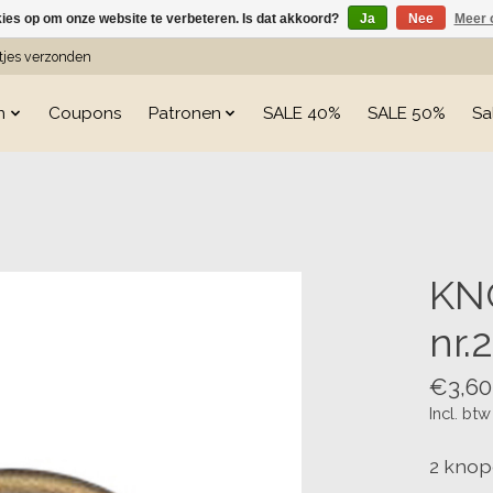
kies op om onze website te verbeteren. Is dat akkoord?
Ja
Nee
Meer 
etjes verzonden
n
Coupons
Patronen
SALE 40%
SALE 50%
Sa
s
KN
nr.
€3,60
Incl. btw
2 knop