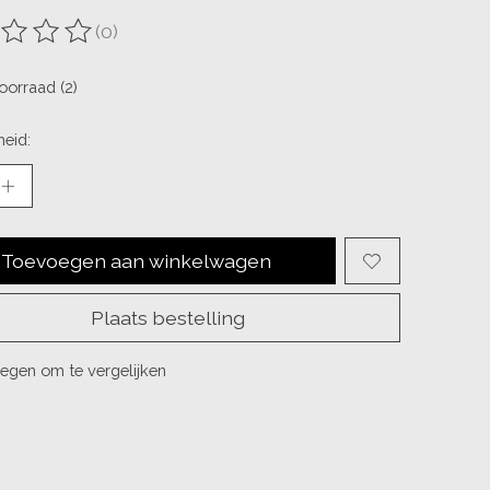
(0)
ordeling van dit product is
0
van de 5
oorraad (2)
eid:
Toevoegen aan winkelwagen
Plaats bestelling
egen om te vergelijken