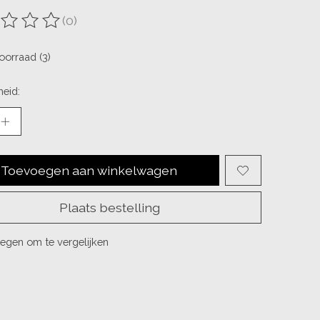
(0)
ordeling van dit product is
0
van de 5
oorraad (3)
eid:
Toevoegen aan winkelwagen
Plaats bestelling
egen om te vergelijken