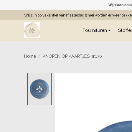
Wij slaan coo
Wij zijn op vakantie! Vanaf zaterdag 9 mei worden er weer pakk
Fournituren
Stoffe
Home
/
KNOPEN OP KAARTJES nr.170 _
Product image slideshow Item