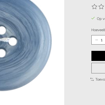
De beo
Op v
Hoeveelh
Toevo