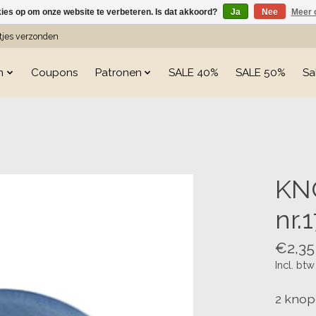
kies op om onze website te verbeteren. Is dat akkoord?
Ja
Nee
Meer 
etjes verzonden
n
Coupons
Patronen
SALE 40%
SALE 50%
Sa
s
KN
nr.
€2,35
Incl. btw
2 knop