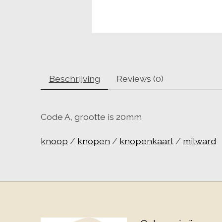
Beschrijving
Reviews (0)
Code A, grootte is 20mm
knoop
/
knopen
/
knopenkaart
/
milward