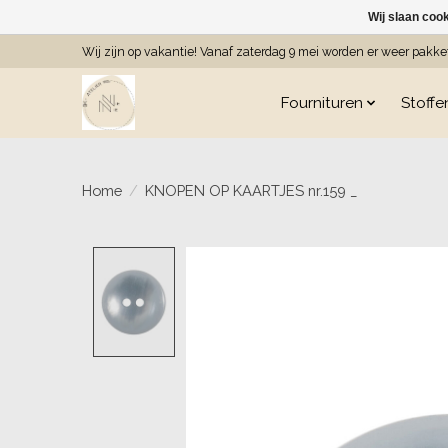
Wij slaan coo
Wij zijn op vakantie! Vanaf zaterdag 9 mei worden er weer pakk
Fournituren
Stoffe
Home
/
KNOPEN OP KAARTJES nr.159 _
Product image slideshow Item