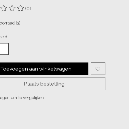
(0)
ordeling van dit product is
0
van de 5
oorraad (3)
eid:
Toevoegen aan winkelwagen
Plaats bestelling
egen om te vergelijken