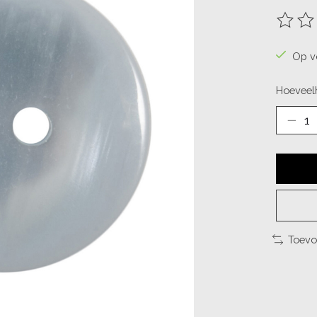
De beo
Op v
Hoeveelh
Toevo