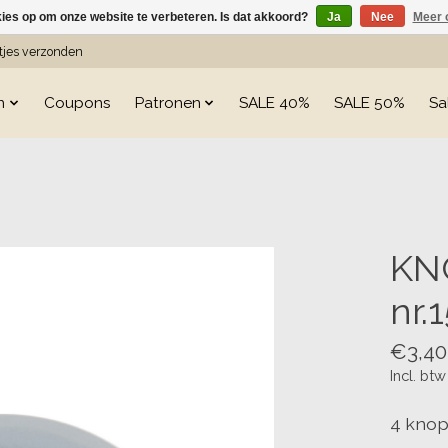
kies op om onze website te verbeteren. Is dat akkoord?
Ja
Nee
Meer 
etjes verzonden
n
Coupons
Patronen
SALE 40%
SALE 50%
Sa
s
KN
nr.
€3,40
Incl. btw
4 knop