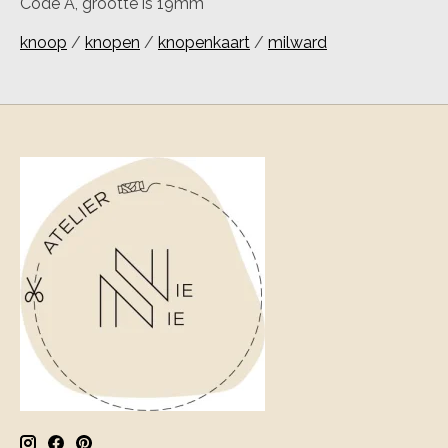
Code A, grootte is 19mm
knoop
/
knopen
/
knopenkaart
/
milward