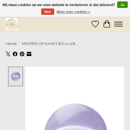
Wij slaan cookies op om onze website te verbeteren. Is dat akkoord?
Ja
Nee
Meer over cookies »
Wij zijn op vakantie! Vanaf zaterdag 9 mei worden er weer pakketjes verzonden
Verlanglijst
Winkelwa
Home
/
KNOPEN OP KAARTJES nr.128 _
Product image slideshow Items