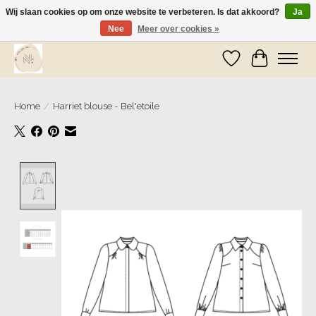
Wij slaan cookies op om onze website te verbeteren. Is dat akkoord?
Ja
Nee
Meer over cookies »
Wij zijn op vakantie! Vanaf zaterdag 9 mei worden er weer pakketjes verzonden
Verlanglijst
Winkelwa
Home
/
Harriet blouse - Bel'etoile
Product image slideshow Items