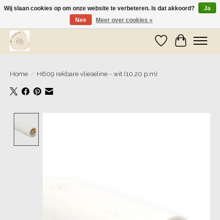
Wij slaan cookies op om onze website te verbeteren. Is dat akkoord?
Ja
Nee
Meer over cookies »
Wij zijn op vakantie! Vanaf zaterdag 9 mei worden er weer pakketjes verzonden
Verlanglijst
Winkelwa
Home
/
H609 rekbare vlieseline - wit (10,20 p.m)
Product image slideshow Items