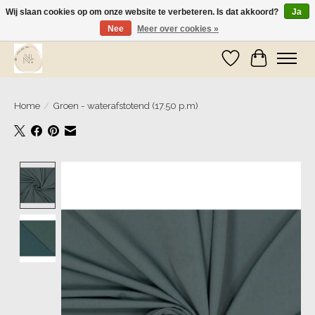
Wij slaan cookies op om onze website te verbeteren. Is dat akkoord?
Ja
Nee
Meer over cookies »
Wij zijn op vakantie! Vanaf zaterdag 9 mei worden er weer pakketjes verzonden
Verlanglijst
Winkelwa
Home
/
Groen - waterafstotend (17.50 p.m)
Product image slideshow Items