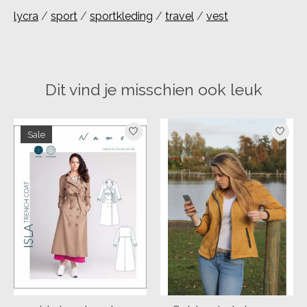
lycra
/
sport
/
sportkleding
/
travel
/
vest
Dit vind je misschien ook leuk
Items van productcarrousel
Sale