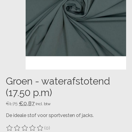
Groen - waterafstotend
(17.50 p.m)
€0,87
€1,75
Incl. btw
De ideale stof voor sportvesten of jacks.
(0)
De beoordeling van dit product is
0
van de 5