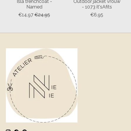
Isla trenchcoat -
Outdoor jacket vrouw
Named
- 1073 it'sAfits
€14,97
€24,95
€6,95