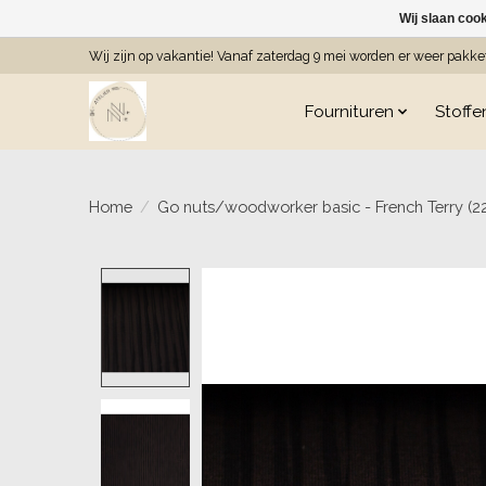
Wij slaan coo
Wij zijn op vakantie! Vanaf zaterdag 9 mei worden er weer pakk
Fournituren
Stoffe
Home
/
Go nuts/woodworker basic - French Terry (22
Product image slideshow Item