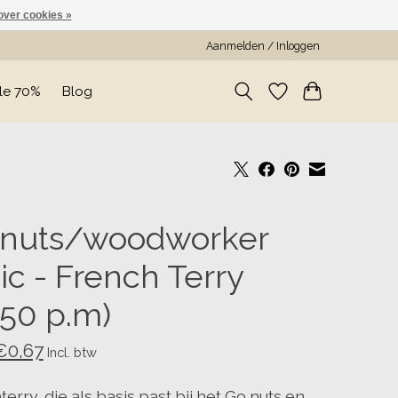
over cookies »
Aanmelden / Inloggen
le 70%
Blog
 nuts/woodworker
ic - French Terry
.50 p.m)
€0,67
Incl. btw
erry, die als basis past bij het Go nuts en