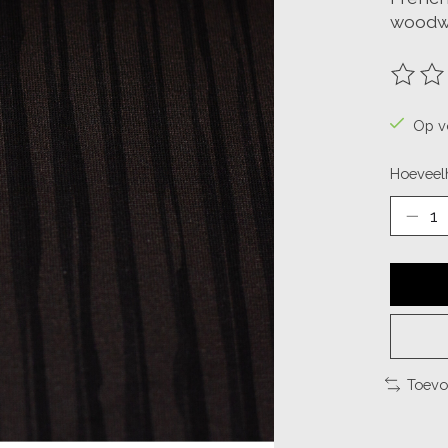
woodw
De beo
Op v
Hoeveelh
Toevo