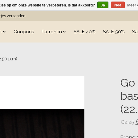
kies op om onze website te verbeteren. Is dat akkoord?
Ja
Nee
Meer 
etjes verzonden
n
Coupons
Patronen
SALE 40%
SALE 50%
Sa
.50 p.m)
s
Go
bas
(22
€2,25
Frencht