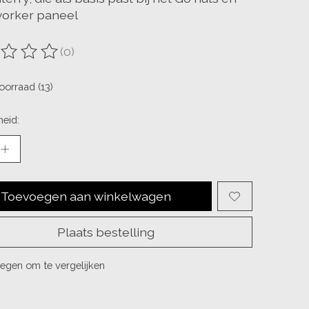
orker paneel
(0)
ordeling van dit product is
0
van de 5
oorraad (13)
eid:
Toevoegen aan winkelwagen
Plaats bestelling
egen om te vergelijken