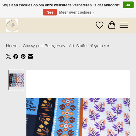
Wij slaan cookies op om onze website te verbeteren. Is dat akkoord?
Ja
Nee
Meer over cookies »
Wij zijn op vakantie! Vanaf zaterdag 9 mei worden er weer pakketjes verzonden
Verlanglijst
Winkelwa
Home
/
Glossy petit Bells jersey - Alb Stoffe (26,90 p.m)
Product image slideshow Items