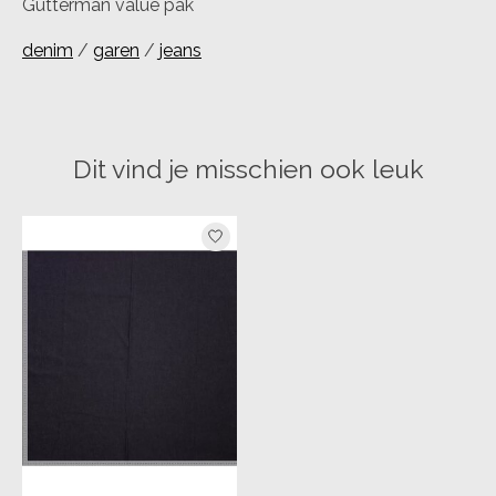
Gutterman value pak
denim
/
garen
/
jeans
Dit vind je misschien ook leuk
Items van productcarrousel