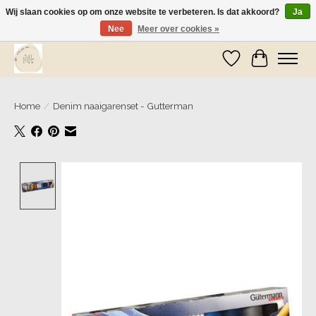
Wij slaan cookies op om onze website te verbeteren. Is dat akkoord?
Ja
Nee
Meer over cookies »
Wij zijn op vakantie! Vanaf zaterdag 9 mei worden er weer pakketjes verzonden
Verlanglijst
Winkelwa
Home
/
Denim naaigarenset - Gutterman
Product image slideshow Items