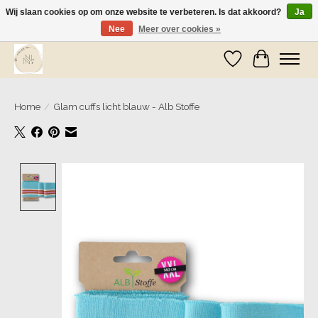
Wij slaan cookies op om onze website te verbeteren. Is dat akkoord?
Ja
Nee
Meer over cookies »
Wij zijn op vakantie! Vanaf zaterdag 9 mei worden er weer pakketjes verzonden
Verlanglijst
Winkelwa
Home
/
Glam cuffs licht blauw - Alb Stoffe
Product image slideshow Items