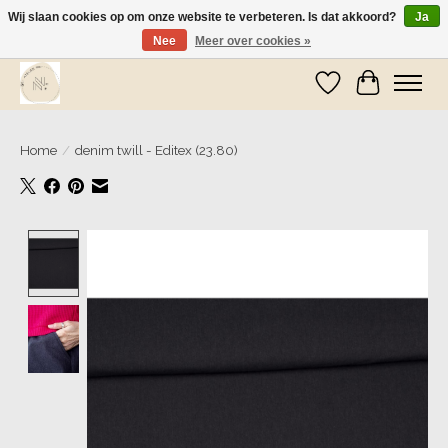
Wij slaan cookies op om onze website te verbeteren. Is dat akkoord?
Ja
Nee
Meer over cookies »
Wij zijn op vakantie! Vanaf zaterdag 9 mei worden er weer pakketjes verzonden
Verlanglijst
Winkelwa
Home
/
denim twill - Editex (23.80)
Product image slideshow Items