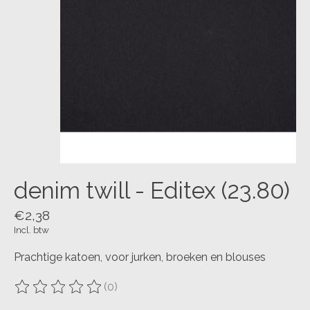
denim twill - Editex (23.80)
€2,38
Incl. btw
Prachtige katoen, voor jurken, broeken en blouses
(0)
De beoordeling van dit product is
0
van de 5