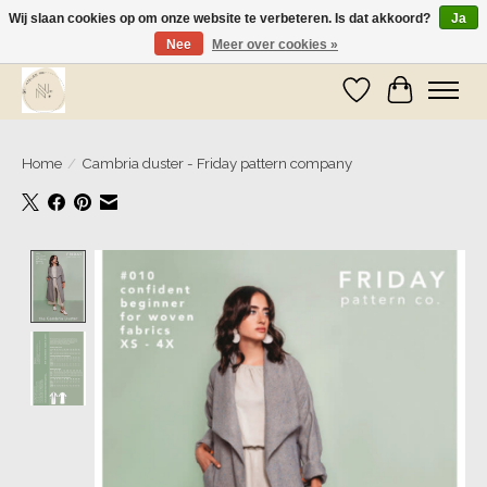
Wij slaan cookies op om onze website te verbeteren. Is dat akkoord?
Ja
Nee
Meer over cookies »
Wij zijn op vakantie! Vanaf zaterdag 9 mei worden er weer pakketjes verzonden
Verlanglijst
Winkelwa
Home
/
Cambria duster - Friday pattern company
Product image slideshow Items