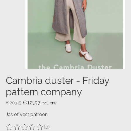
Cambria duster - Friday
pattern company
€12,57
€20,95
Incl. btw
Jas of vest patroon.
(0)
De beoordeling van dit product is
0
van de 5