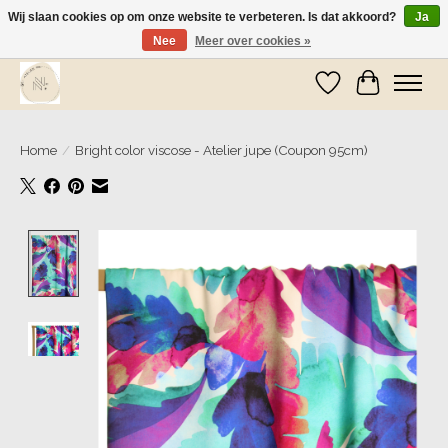
Wij slaan cookies op om onze website te verbeteren. Is dat akkoord?
Ja
Nee
Meer over cookies »
Wij zijn op vakantie! Vanaf zaterdag 9 mei worden er weer pakketjes verzonden
Verlanglijst
Winkelwa
Home
/
Bright color viscose - Atelier jupe (Coupon 95cm)
Product image slideshow Items