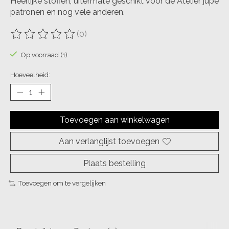
Heerlijke stoffen, uitermate geschikt voor de Atelier jupe
patronen en nog vele anderen.
(0)
De beoordeling van dit product is
0
van de 5
Op voorraad (1)
Hoeveelheid:
Toevoegen aan winkelwagen
Aan verlanglijst toevoegen
Plaats bestelling
Toevoegen om te vergelijken