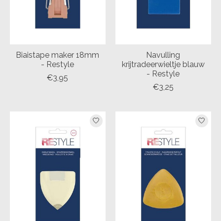
Biaistape maker 18mm
Navulling
- Restyle
krijtradeerwieltje blauw
- Restyle
€3,95
€3,25