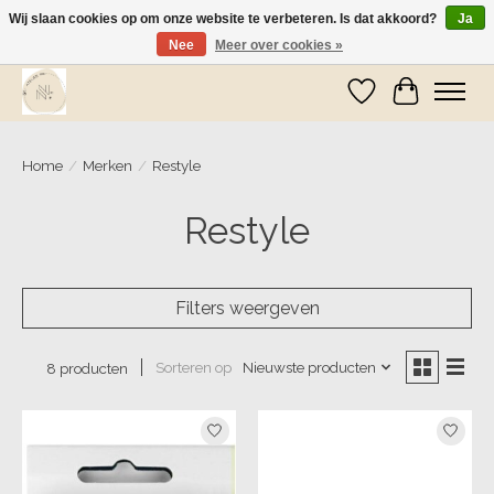
Wij slaan cookies op om onze website te verbeteren. Is dat akkoord?
Ja
Nee
Meer over cookies »
Wij zijn op vakantie! Vanaf zaterdag 9 mei worden er weer pakketjes verzonden
Verlanglijst
Winkelwa
Home
/
Merken
/
Restyle
Restyle
Filters weergeven
Sorteren op
Nieuwste producten
8 producten