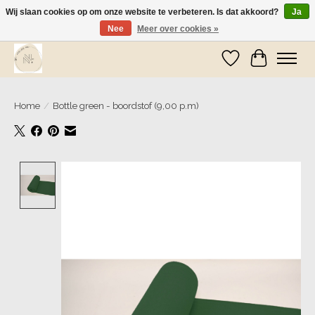
Wij slaan cookies op om onze website te verbeteren. Is dat akkoord?
Ja
Nee
Meer over cookies »
Wij zijn op vakantie! Vanaf zaterdag 9 mei worden er weer pakketjes verzonden
Verlanglijst
Winkelwa
Home
/
Bottle green - boordstof (9,00 p.m)
Product image slideshow Items