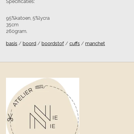
Specificaties:
95%katoen, 5%lycra
35cm
260gram.
basis
/
boord
/
boordstof
/
cuffs
/
manchet