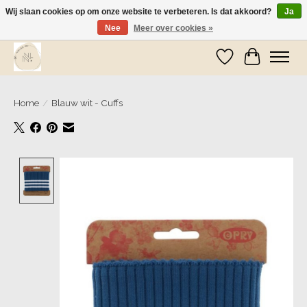
Wij slaan cookies op om onze website te verbeteren. Is dat akkoord?
Ja
Nee
Meer over cookies »
Wij zijn op vakantie! Vanaf zaterdag 9 mei worden er weer pakketjes verzonden
Verlanglijst
Winkelwa
Home
/
Blauw wit - Cuffs
Product image slideshow Items