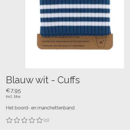
Blauw wit - Cuffs
€7,95
Incl. btw
Het boord- en manchettenband
(0)
De beoordeling van dit product is
0
van de 5