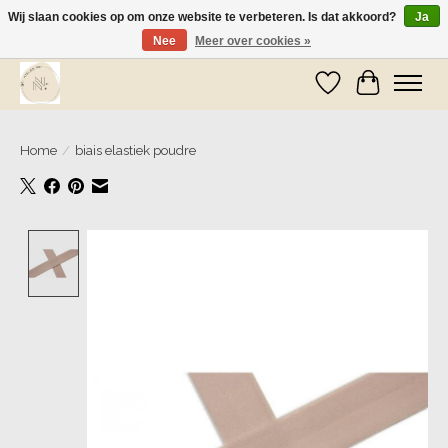
Wij slaan cookies op om onze website te verbeteren. Is dat akkoord?
Ja
Nee
Meer over cookies »
Wij zijn op vakantie! Vanaf zaterdag 9 mei worden er weer pakketjes verzonden
Verlanglijst
Winkelwa
Home
/
biais elastiek poudre
Product image slideshow Items