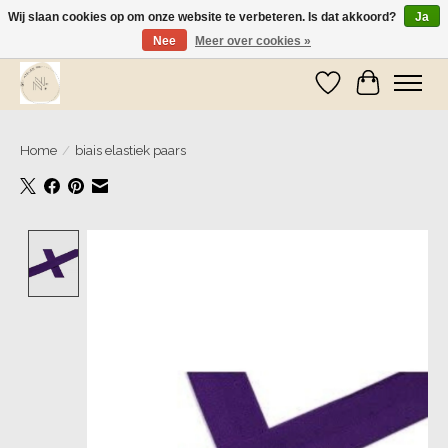
Wij slaan cookies op om onze website te verbeteren. Is dat akkoord?
Ja
Nee
Meer over cookies »
Wij zijn op vakantie! Vanaf zaterdag 9 mei worden er weer pakketjes verzonden
Verlanglijst
Winkelwa
Home
/
biais elastiek paars
Product image slideshow Items