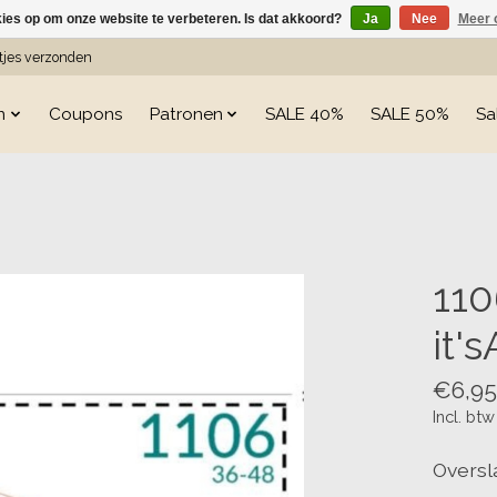
kies op om onze website te verbeteren. Is dat akkoord?
Ja
Nee
Meer 
etjes verzonden
n
Coupons
Patronen
SALE 40%
SALE 50%
Sa
s
110
it's
€6,95
Incl. btw
Oversl