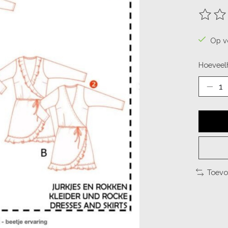
De beo
Op v
Hoeveelh
Toevo