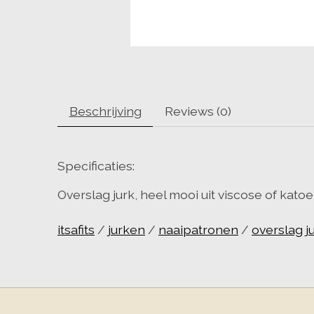
Beschrijving
Reviews (0)
Specificaties:
Overslag jurk, heel mooi uit viscose of kato
itsafits
/
jurken
/
naaipatronen
/
overslag j