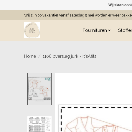
Wij slaan coo
Wij zijn op vakantie! Vanaf zaterdag 9 mei worden er weer pakk
Fournituren
Stoffe
Home
/
1106 overslag jurk - it'sAfits
Product image slideshow Item