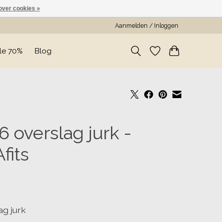
over cookies »
Aanmelden / Inloggen
le 70%
Blog
6 overslag jurk -
Afits
ag jurk