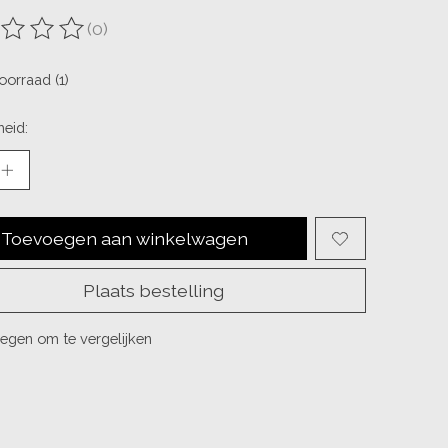
(0)
ordeling van dit product is
0
van de 5
oorraad (1)
eid:
Toevoegen aan winkelwagen
Plaats bestelling
egen om te vergelijken