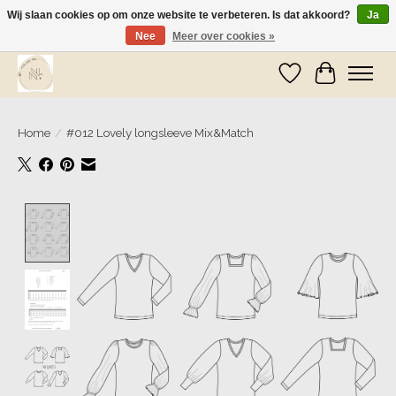
Wij slaan cookies op om onze website te verbeteren. Is dat akkoord?
Ja
Nee
Meer over cookies »
Wij zijn op vakantie! Vanaf zaterdag 9 mei worden er weer pakketjes verzonden
Verlanglijst
Winkelwa
Home
/
#012 Lovely longsleeve Mix&Match
Product image slideshow Items