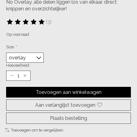
No Overlay, alle delen liggen los van elkaar. direct
knippen en overzichtelijker!
(3)
De beoordeling van dit product is
5
van de 5
Op voorraad
Size:
*
Hoeveelheid:
Toevoegen aan winkelwagen
Aan verlanglijst toevoegen
Plaats bestelling
Toevoegen om te vergelijken