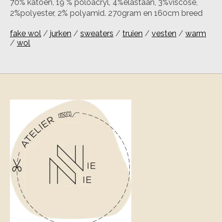
70% katoen, 19 % poloacryl, 4%elastaan, 3%viscose,
2%polyester, 2% polyamid. 270gram en 160cm breed
fake wol
/
jurken
/
sweaters
/
truien
/
vesten
/
warm
/
wol