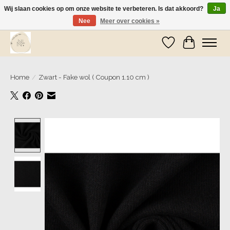
Wij slaan cookies op om onze website te verbeteren. Is dat akkoord?
Ja
Nee
Meer over cookies »
Wij zijn op vakantie! Vanaf zaterdag 9 mei worden er weer pakketjes verzonden
Verlanglijst
Winkelwa
Home
/
Zwart - Fake wol ( Coupon 1.10 cm )
Product image slideshow Items