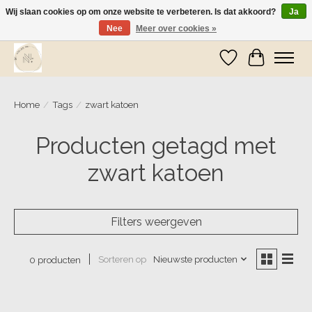
Wij slaan cookies op om onze website te verbeteren. Is dat akkoord?
Ja
Nee
Meer over cookies »
Wij zijn op vakantie! Vanaf zaterdag 9 mei worden er weer pakketjes verzonden
Verlanglijst
Winkelwa
Home
/
Tags
/
zwart katoen
Producten getagd met
zwart katoen
Filters weergeven
Sorteren op
Nieuwste producten
0 producten