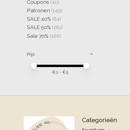
Coupons
(40)
Patronen
(145)
SALE 40%
(84)
SALE 50%
(282)
Sale 70%
(166)
Prijs
Minimale prijswaarde
Price maximum value
€
0
- €
5
Categorieën
Fournituren