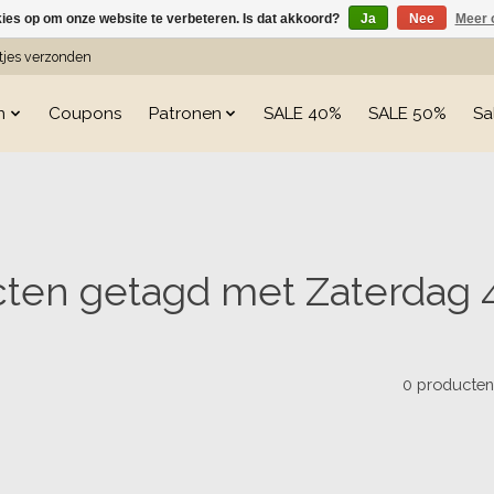
kies op om onze website te verbeteren. Is dat akkoord?
Ja
Nee
Meer 
etjes verzonden
n
Coupons
Patronen
SALE 40%
SALE 50%
Sa
ten getagd met Zaterdag 
0 producte