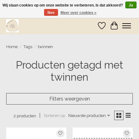
Wij slaan cookies op om onze website te verbeteren. Is dat akkoord?
Ja
Nee
Meer over cookies »
Wij zijn op vakantie! Vanaf zaterdag 9 mei worden er weer pakketjes verzonden
Verlanglijst
Winkelwa
Home
/
Tags
/
twinnen
Producten getagd met
twinnen
Filters weergeven
Sorteren op
Nieuwste producten
2 producten