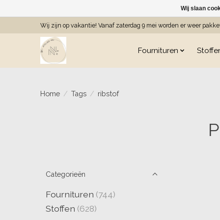
Wij slaan coo
Wij zijn op vakantie! Vanaf zaterdag 9 mei worden er weer pakk
Fournituren
Stoffe
Home
/
Tags
/
ribstof
P
Categorieën
Fournituren
(744)
Stoffen
(628)