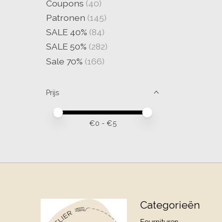
Coupons
(40)
Patronen
(145)
SALE 40%
(84)
SALE 50%
(282)
Sale 70%
(166)
Prijs
Minimale prijswaarde
Price maximum value
€
0
- €
5
Categorieën
Fournituren