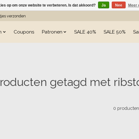
kies op om onze website te verbeteren. Is dat akkoord?
Ja
Nee
Meer 
etjes verzonden
n
Coupons
Patronen
SALE 40%
SALE 50%
Sa
roducten getagd met ribst
0 producte