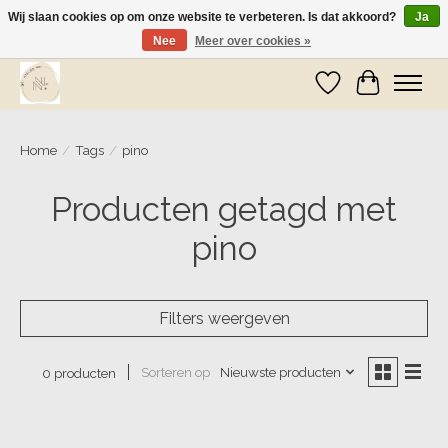
Wij slaan cookies op om onze website te verbeteren. Is dat akkoord?
Ja
Nee
Meer over cookies »
Wij zijn op vakantie! Vanaf zaterdag 9 mei worden er weer pakketjes verzonden
Verlanglijst
Winkelwa
Home
/
Tags
/
pino
Producten getagd met
pino
Filters weergeven
Sorteren op
Nieuwste producten
0 producten