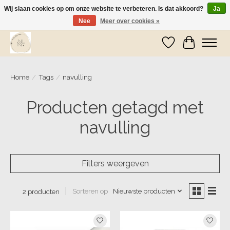
Wij slaan cookies op om onze website te verbeteren. Is dat akkoord?
Ja
Nee
Meer over cookies »
Wij zijn op vakantie! Vanaf zaterdag 9 mei worden er weer pakketjes verzonden
Verlanglijst
Winkelwa
Home
/
Tags
/
navulling
Producten getagd met
navulling
Filters weergeven
Sorteren op
Nieuwste producten
2 producten