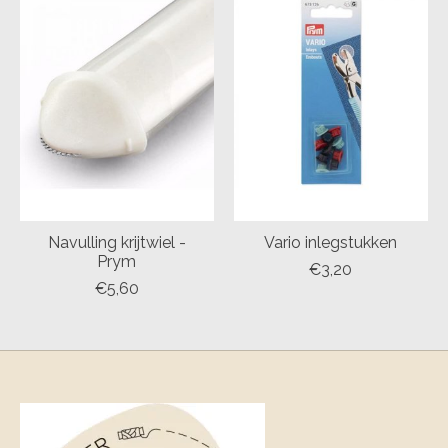
Navulling krijtwiel -
Vario inlegstukken
Prym
€3,20
€5,60