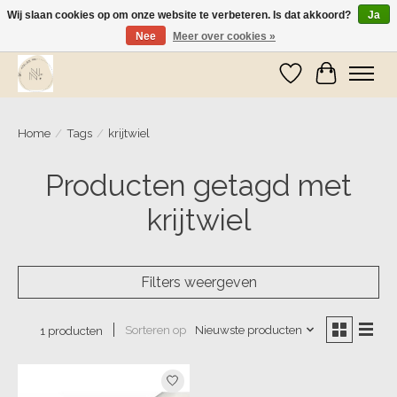
Wij slaan cookies op om onze website te verbeteren. Is dat akkoord?
Ja
Nee
Meer over cookies »
Wij zijn op vakantie! Vanaf zaterdag 9 mei worden er weer pakketjes verzonden
Verlanglijst
Winkelwa
Home
/
Tags
/
krijtwiel
Producten getagd met
krijtwiel
Filters weergeven
Sorteren op
Nieuwste producten
1 producten