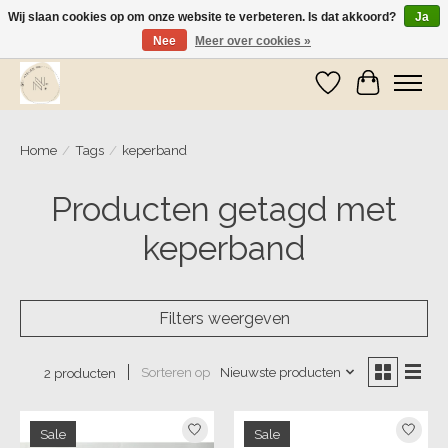
Wij slaan cookies op om onze website te verbeteren. Is dat akkoord?
Ja
Nee
Meer over cookies »
Wij zijn op vakantie! Vanaf zaterdag 9 mei worden er weer pakketjes verzonden
Verlanglijst
Winkelwa
Home
/
Tags
/
keperband
Producten getagd met
keperband
Filters weergeven
Sorteren op
Nieuwste producten
2 producten
Sale
Sale