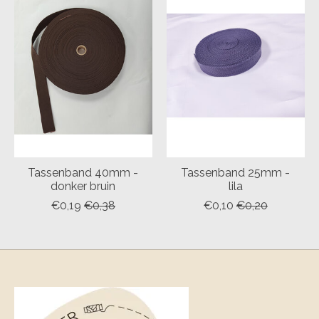
Tassenband 40mm -
Tassenband 25mm -
donker bruin
lila
€0,19
€0,38
€0,10
€0,20