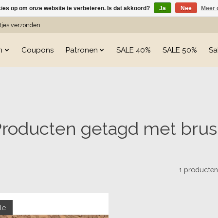
kies op om onze website te verbeteren. Is dat akkoord?
Ja
Nee
Meer 
etjes verzonden
n
Coupons
Patronen
SALE 40%
SALE 50%
Sa
roducten getagd met bru
1 producte
le