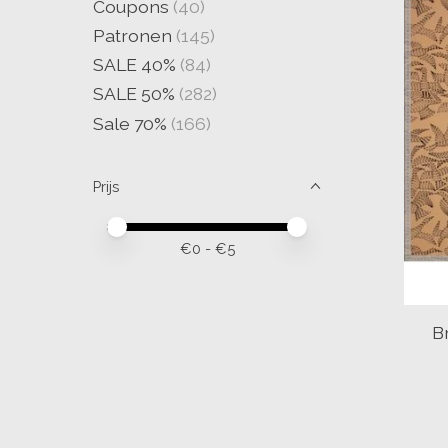
Coupons
(40)
Patronen
(145)
SALE 40%
(84)
SALE 50%
(282)
Sale 70%
(166)
Prijs
Minimale prijswaarde
Price maximum value
€
0
- €
5
B