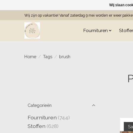
Wij slaan coo
Wij zijn op vakantie! Vanaf zaterdag 9 mei worden er weer pakk
Fournituren
Stoffe
Home
/
Tags
/
brush
P
Categorieën
Fournituren
(744)
Stoffen
(628)
Sa