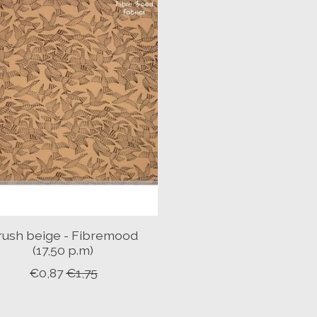
rush beige - Fibremood
(17,50 p.m)
€0,87
€1,75