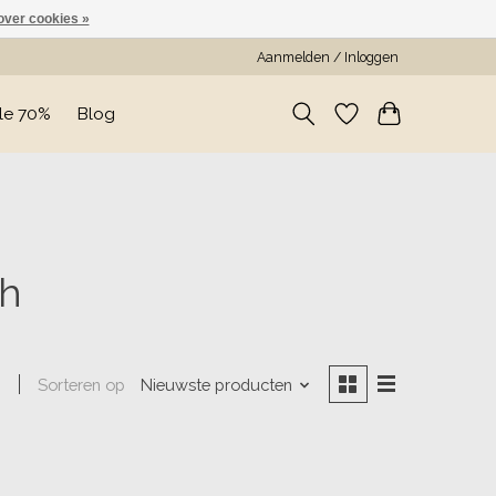
over cookies »
Aanmelden / Inloggen
le 70%
Blog
sh
Sorteren op
Nieuwste producten
n