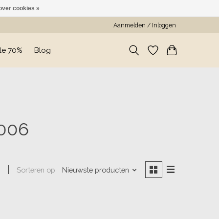
over cookies »
Aanmelden / Inloggen
le 70%
Blog
 006
Sorteren op
Nieuwste producten
n