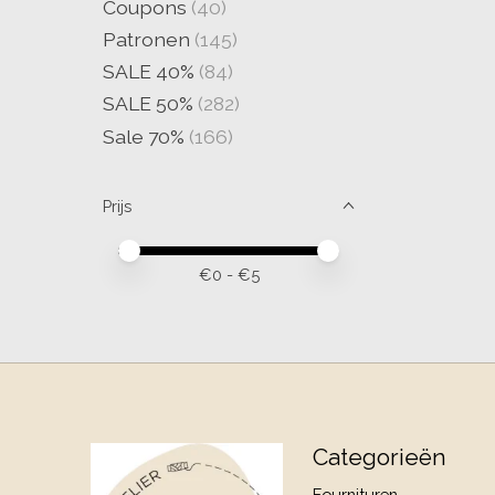
Coupons
(40)
Patronen
(145)
SALE 40%
(84)
SALE 50%
(282)
Sale 70%
(166)
Prijs
Minimale prijswaarde
Price maximum value
€
0
- €
5
Categorieën
Fournituren