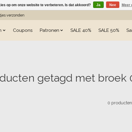
kies op om onze website te verbeteren. Is dat akkoord?
Ja
Nee
Meer 
etjes verzonden
n
Coupons
Patronen
SALE 40%
SALE 50%
Sa
ducten getagd met broek
0 producte