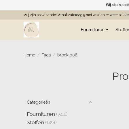
Wij slaan coo
Wij zijn op vakantie! Vanaf zaterdag 9 mei worden er weer pakk
Fournituren
Stoffe
Home
/
Tags
/
broek 006
Pro
Categorieën
Fournituren
(744)
Stoffen
(628)