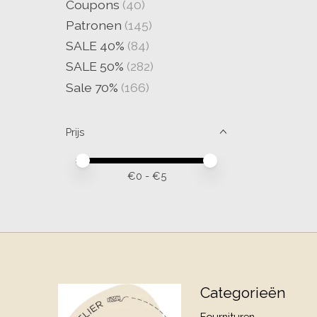
Coupons
(40)
Patronen
(145)
SALE 40%
(84)
SALE 50%
(282)
Sale 70%
(166)
Prijs
Minimale prijswaarde
Price maximum value
€
0
- €
5
Categorieën
Fournituren