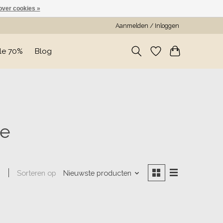
over cookies »
Aanmelden / Inloggen
le 70%
Blog
le
Sorteren op
Nieuwste producten
n