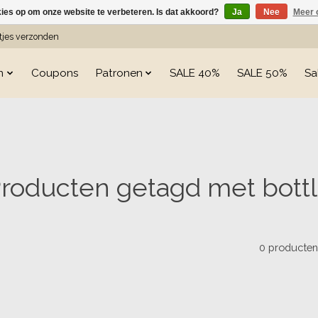
kies op om onze website te verbeteren. Is dat akkoord?
Ja
Nee
Meer 
etjes verzonden
n
Coupons
Patronen
SALE 40%
SALE 50%
Sa
roducten getagd met bott
0 producte