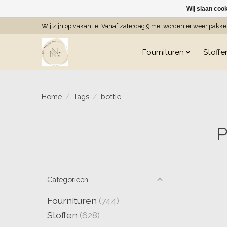
Wij slaan coo
Wij zijn op vakantie! Vanaf zaterdag 9 mei worden er weer pakk
Fournituren
Stoffe
Home
/
Tags
/
bottle
P
Categorieën
Fournituren
(744)
Stoffen
(628)