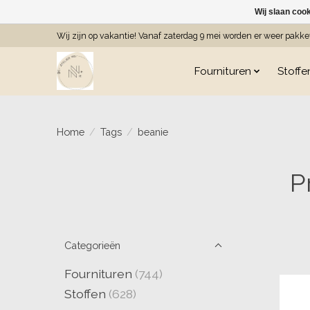
Wij slaan coo
Wij zijn op vakantie! Vanaf zaterdag 9 mei worden er weer pakk
Fournituren
Stoffe
Home
/
Tags
/
beanie
P
Categorieën
Fournituren
(744)
Stoffen
(628)