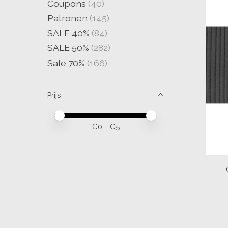
Coupons
(40)
Patronen
(145)
SALE 40%
(84)
SALE 50%
(282)
Sale 70%
(166)
Prijs
Minimale prijswaarde
Price maximum value
€
0
- €
5