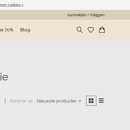
over cookies »
Aanmelden / Inloggen
le 70%
Blog
ie
Sorteren op
Nieuwste producten
n