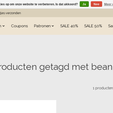
kies op om onze website te verbeteren. Is dat akkoord?
Ja
Nee
Meer 
etjes verzonden
n
Coupons
Patronen
SALE 40%
SALE 50%
Sa
roducten getagd met bean
1 producte