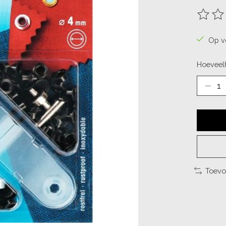
De beo
Op v
Hoeveelh
Toevo