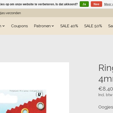
kies op om onze website te verbeteren. Is dat akkoord?
Ja
Nee
Meer 
etjes verzonden
n
Coupons
Patronen
SALE 40%
SALE 50%
Sa
s
Rin
4mm
€8,40
Incl. btw
Oogjes