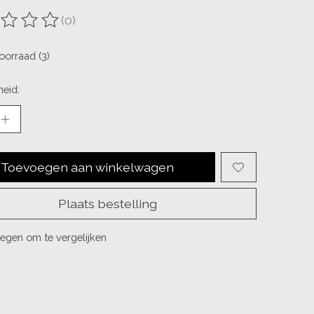
(0)
ordeling van dit product is
0
van de 5
oorraad (3)
eid:
Toevoegen aan winkelwagen
Plaats bestelling
egen om te vergelijken