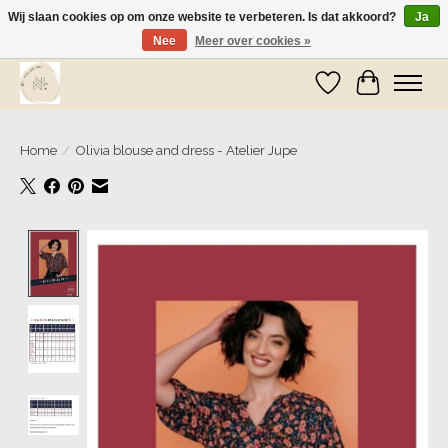
Wij slaan cookies op om onze website te verbeteren. Is dat akkoord?
Ja
Nee
Meer over cookies »
Wij zijn op vakantie! Vanaf zaterdag 9 mei worden er weer pakketjes verzonden
Verlanglijst
Winkelwa
Home
/
Olivia blouse and dress - Atelier Jupe
Product image slideshow Items