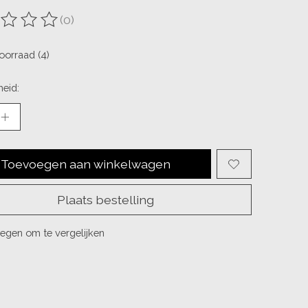
(0)
ordeling van dit product is
0
van de 5
oorraad (4)
eid:
Toevoegen aan winkelwagen
Plaats bestelling
egen om te vergelijken