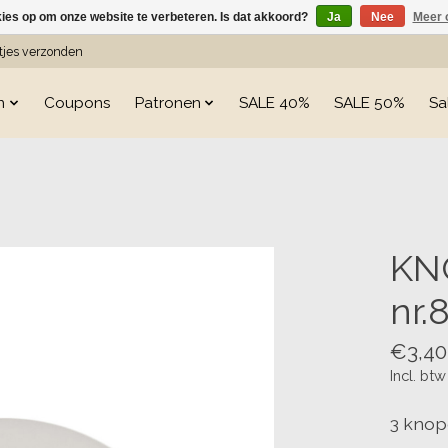
kies op om onze website te verbeteren. Is dat akkoord?
Ja
Nee
Meer 
etjes verzonden
n
Coupons
Patronen
SALE 40%
SALE 50%
Sa
s
KN
nr.
€3,40
Incl. btw
3 knop