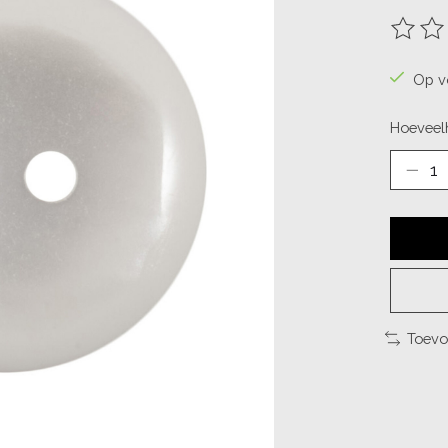
De beo
Op v
Hoeveelh
Toevo