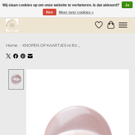
Wij slaan cookies op om onze website te verbeteren. Is dat akkoord?
Ja
Nee
Meer over cookies »
Wij zijn op vakantie! Vanaf zaterdag 9 mei worden er weer pakketjes verzonden
Verlanglijst
Winkelwa
Home
/
KNOPEN OP KAARTJES nr.80 _
Product image slideshow Items