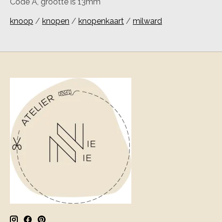
Code A, grootte is 13mm
knoop
/
knopen
/
knopenkaart
/
milward