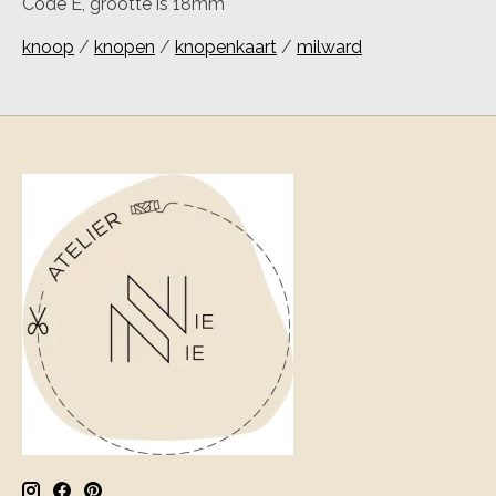
Code E, grootte is 18mm
knoop
/
knopen
/
knopenkaart
/
milward