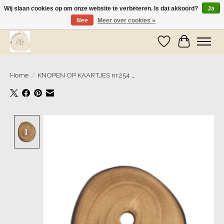
Wij slaan cookies op om onze website te verbeteren. Is dat akkoord?
Ja
Nee
Meer over cookies »
Wij zijn op vakantie! Vanaf zaterdag 9 mei worden er weer pakketjes verzonden
Verlanglijst
Winkelwa
Home
/
KNOPEN OP KAARTJES nr.254 _
Product image slideshow Items