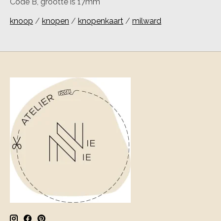
Code B, grootte is 17mm
knoop
/
knopen
/
knopenkaart
/
milward