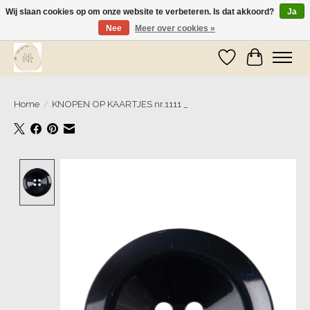
Wij slaan cookies op om onze website te verbeteren. Is dat akkoord?
Ja
Nee
Meer over cookies »
Wij zijn op vakantie! Vanaf zaterdag 9 mei worden er weer pakketjes verzonden
Verlanglijst
Winkelwa
Home
/
KNOPEN OP KAARTJES nr.1111 _
Product image slideshow Items