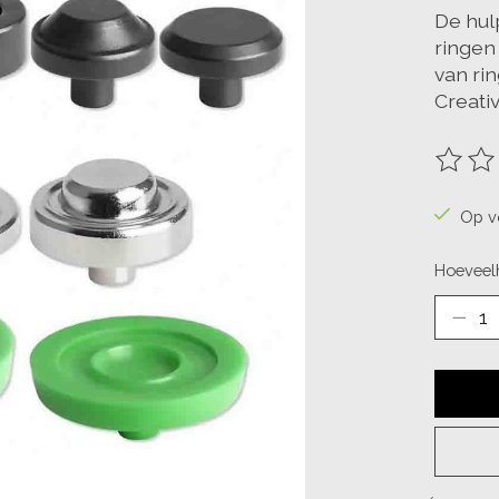
De hul
ringen
van ri
Creativ
De beo
Op v
Hoeveelh