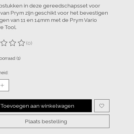
pstukken in deze gereedschapsset voor
 van Prym zijn geschikt voor het bevestigen
ngen van 11 en 14mm met de Prym Vario
e Tool.
(0)
ordeling van dit product is
0
van de 5
oorraad (1)
eid:
Toevoegen aan winkelwagen
Plaats bestelling