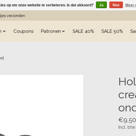
kies op om onze website te verbeteren. Is dat akkoord?
Ja
Nee
Meer 
etjes verzonden
n
Coupons
Patronen
SALE 40%
SALE 50%
Sa
eel
s
Hol
cre
ond
€9,50
Incl. btw