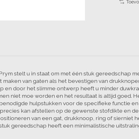
Toevo
n Prym stelt u in staat om met één stuk gereedschap
t maken van gaten als het bevestigen van drukknopen, 
 en door het slimme ontwerp heeft u minder duwkrac
n niet moe worden en het resultaat is altijd goed. H
benodigde hulpstukken voor de specifieke functie en u
ecies kan afstellen op de gewenste stofdikte en de p
t positioneren van een gat, drukknoop, ring of sierniet
e stuk gereedschap heeft een minimalistische uitstra