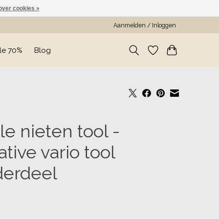
over cookies »
Aanmelden / Inloggen
le 70%
Blog
le nieten tool -
ative vario tool
erdeel